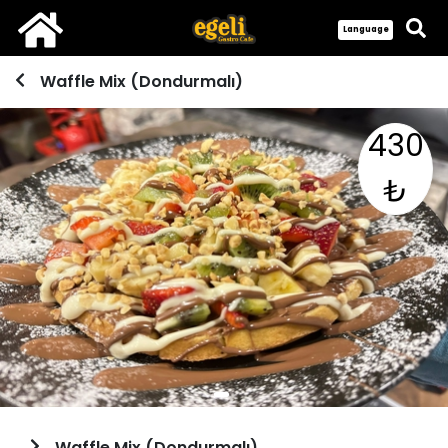
Language
Waffle Mix (Dondurmalı)
430
₺
Waffle Mix (Dondurmalı)