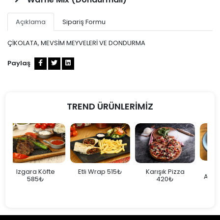
Açıklama
Sipariş Formu
ÇİKOLATA, MEVSİM MEYVELERİ VE DONDURMA
Paylaş
TREND ÜRÜNLERİMİZ
Fettuccine
 Köfte
Etli Wrap 515₺
Karışık Pizza
Alfredo Etli 565₺
5₺
420₺